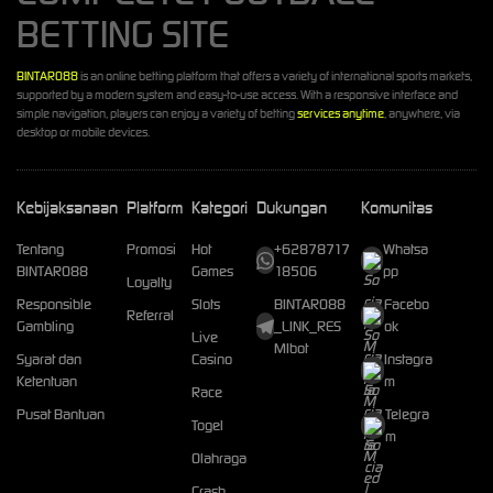
BETTING SITE
BINTARO88
is an online betting platform that offers a variety of international sports markets,
supported by a modern system and easy-to-use access. With a responsive interface and
simple navigation, players can enjoy a variety of betting
services anytime
, anywhere, via
desktop or mobile devices.
Kebijaksanaan
Platform
Kategori
Dukungan
Komunitas
Tentang
Promosi
Hot
+62878717
Whatsa
BINTARO88
Games
18506
pp
Loyalty
Responsible
Slots
BINTARO88
Facebo
Referral
Gambling
_LINK_RES
ok
Live
MIbot
Syarat dan
Casino
Instagra
Ketentuan
m
Race
Pusat Bantuan
Telegra
Togel
m
Olahraga
Crash