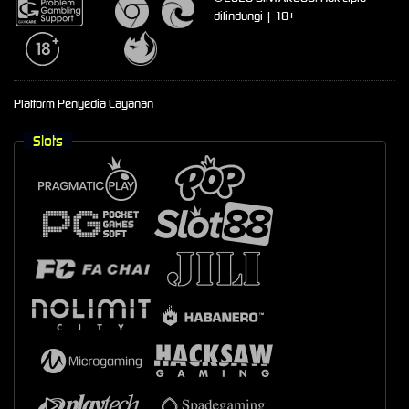
dilindungi | 18+
Platform Penyedia Layanan
Slots